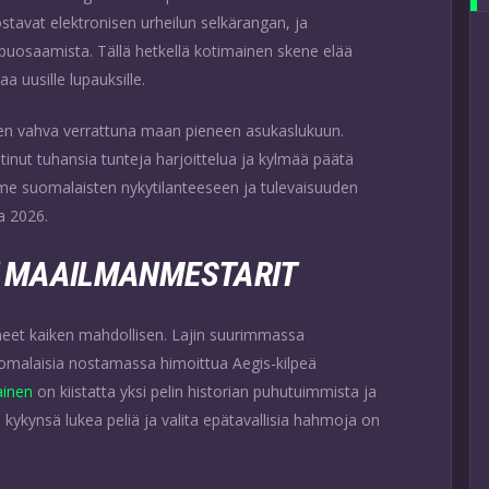
tavat elektronisen urheilun selkärangan, ja
uosaamista. Tällä hetkellä kotimainen skene elää
a uusille lupauksille.
sen vahva verrattuna maan pieneen asukaslukuun.
tinut tuhansia tunteja harjoittelua ja kylmää päätä
mme suomalaisten nykytilanteeseen ja tulevaisuuden
a 2026.
T MAAILMANMESTARIT
neet kaiken mahdollisen. Lajin suurimmassa
uomalaisia nostamassa himoittua Aegis-kilpeä
ainen
on kiistatta yksi pelin historian puhutuimmista ja
kykynsä lukea peliä ja valita epätavallisia hahmoja on