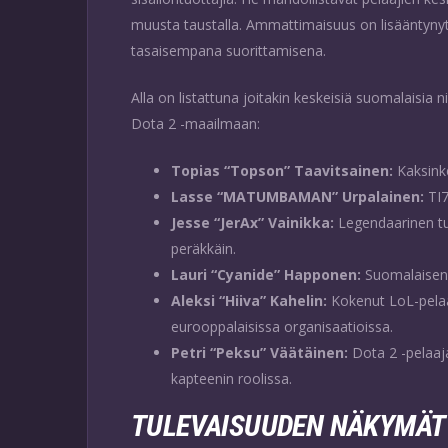
muusta taustalla. Ammattimaisuus on lisääntynyt 
tasaisempana suorittamisena.
Alla on listattuna joitakin keskeisiä suomalaisia
Dota 2 -maailmaan:
Topias “Topson” Taavitsainen:
Kaksinke
Lasse “MATUMBAMAN” Urpalainen:
TI7
Jesse “JerAx” Vainikka:
Legendaarinen tu
peräkkäin.
Lauri “Cyanide” Happonen:
Suomalaisen 
Aleksi “Hiiva” Kahelin:
Kokenut LoL-pelaa
eurooppalaisissa organisaatioissa.
Petri “Peksu” Väätäinen:
Dota 2 -pelaaja
kapteenin roolissa.
TULEVAISUUDEN NÄKYMÄT 