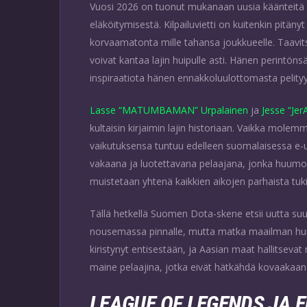
Vuosi 2026 on tuonut mukanaan uusia käänteitä Top
eläköitymisestä. Kilpailuvietti on kuitenkin pit
korvaamatonta mille tahansa joukkueelle. Taavit
voivat kantaa lajin huipulle asti. Hänen perintö
inspiraatiota hänen ennakkoluulottomasta pelityy
Lasse “MATUMBAMAN” Urpalainen
ja
Jesse “Jer
kultaisin kirjaimin lajin historiaan. Vaikka molemma
vaikutuksensa tuntuu edelleen suomalaisessa e-urh
vakaana ja luotettavana pelaajana, jonka huumorin
muistetaan yhtenä kaikkien aikojen parhaista tukipe
Tällä hetkellä Suomen Dota-skene etsii uutta suun
nousemassa pinnalle, mutta matka maailman huipu
kiristynyt entisestään, ja Aasian maat hallitsevat
maine pelaajina, jotka eivät hätkähdä kovaakaan 
LEAGUE OF LEGENDS JA 