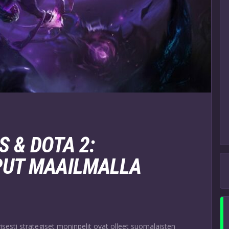
 & DOTA 2:
PUT MAAILMALLA
isesti strategiset moninpelit ovat olleet suomalaisten