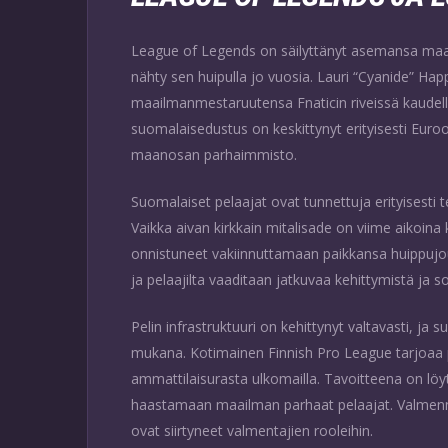
League of Legends on säilyttänyt asemansa maai
nähty sen huipulla jo vuosia. Lauri “Cyanide” Happ
maailmanmestaruutensa Fnaticin riveissä kaudella
suomalaisedustus on keskittynyt erityisesti Euroop
maanosan parhaimmisto.
Suomalaiset pelaajat ovat tunnettuja erityisesti
Vaikka aivan kirkkain mitalisade on viime aikoina 
onnistuneet vakiinnuttamaan paikkansa huippujou
ja pelaajilta vaaditaan jatkuvaa kehittymistä ja so
Pelin infrastruktuuri on kehittynyt valtavasti, ja
mukana. Kotimainen Finnish Pro League tarjoaa po
ammattilaisurasta ulkomailla. Tavoitteena on lö
haastamaan maailman parhaat pelaajat. Valmennu
ovat siirtyneet valmentajien rooleihin.