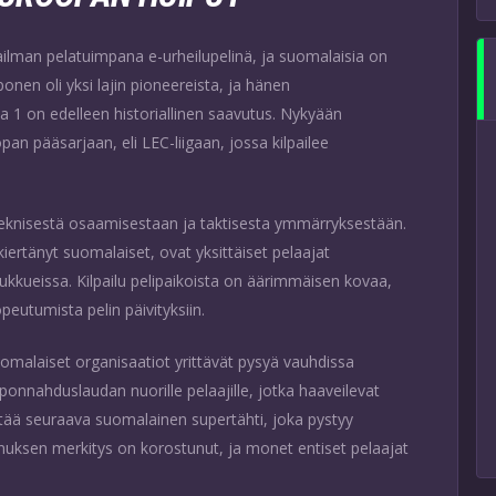
lman pelatuimpana e-urheilupelinä, ja suomalaisia on
onen oli yksi lajin pioneereista, ja hänen
 1 on edelleen historiallinen saavutus. Nykyään
an pääsarjaan, eli LEC-liigaan, jossa kilpailee
 teknisestä osaamisestaan ja taktisesta ymmärryksestään.
kiertänyt suomalaiset, ovat yksittäiset pelaajat
kkueissa. Kilpailu pelipaikoista on äärimmäisen kovaa,
peutumista pelin päivityksiin.
 suomalaiset organisaatiot yrittävät pysyä vauhdissa
nnahduslaudan nuorille pelaajille, jotka haaveilevat
ytää seuraava suomalainen supertähti, joka pystyy
ksen merkitys on korostunut, ja monet entiset pelaajat