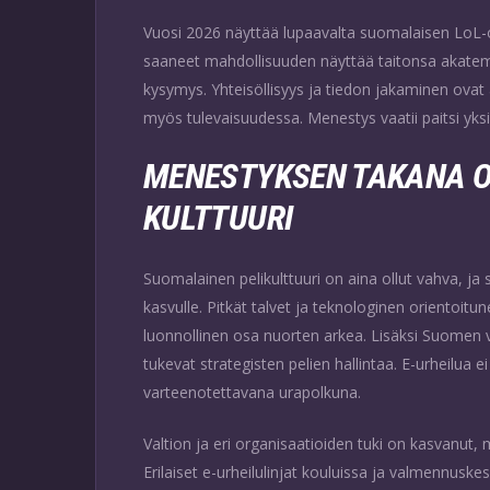
Vuosi 2026 näyttää lupaavalta suomalaisen LoL-
saaneet mahdollisuuden näyttää taitonsa akatem
kysymys. Yhteisöllisyys ja tiedon jakaminen ovat
myös tulevaisuudessa. Menestys vaatii paitsi yksi
MENESTYKSEN TAKANA 
KULTTUURI
Suomalainen pelikulttuuri on aina ollut vahva, j
kasvulle. Pitkät talvet ja teknologinen orientoi
luonnollinen osa nuorten arkea. Lisäksi Suomen v
tukevat strategisten pelien hallintaa. E-urheilua
varteenotettavana urapolkuna.
Valtion ja eri organisaatioiden tuki on kasvanut
Erilaiset e-urheilulinjat kouluissa ja valmennuskes