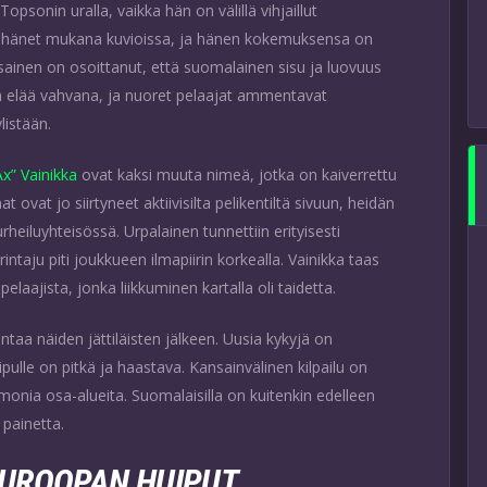
sonin uralla, vaikka hän on välillä vihjaillut
änyt hänet mukana kuvioissa, ja hänen kokemuksensa on
sainen on osoittanut, että suomalainen sisu ja luovuus
nsä elää vahvana, ja nuoret pelaajat ammentavat
listään.
Ax” Vainikka
ovat kaksi muuta nimeä, jotka on kaiverrettu
t ovat jo siirtyneet aktiivisilta pelikentiltä sivuun, heidän
eiluyhteisössä. Urpalainen tunnettiin erityisesti
taju piti joukkueen ilmapiirin korkealla. Vainikka taas
laajista, jonka liikkuminen kartalla oli taidetta.
taa näiden jättiläisten jälkeen. Uusia kykyjä on
lle on pitkä ja haastava. Kansainvälinen kilpailu on
 monia osa-alueita. Suomalaisilla on kuitenkin edelleen
painetta.
EUROOPAN HUIPUT