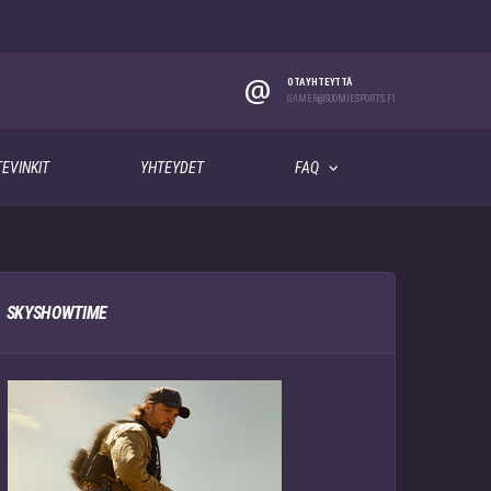
@
OTA YHTEYTTÄ
GAMER@SUOMIESPORTS.FI
EVINKIT
YHTEYDET
FAQ
SKYSHOWTIME