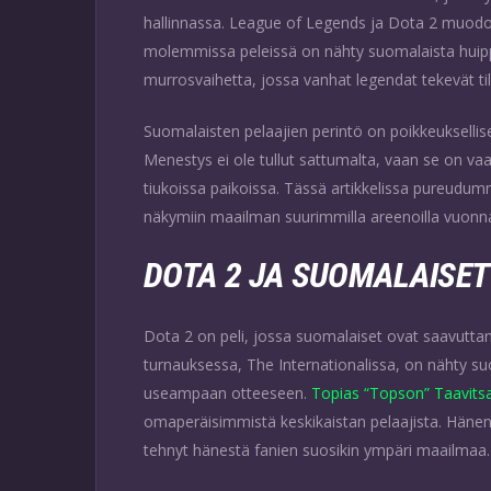
hallinnassa. League of Legends ja Dota 2 muodos
molemmissa peleissä on nähty suomalaista huipp
murrosvaihetta, jossa vanhat legendat tekevät tila
Suomalaisten pelaajien perintö on poikkeukselli
Menestys ei ole tullut sattumalta, vaan se on vaa
tiukoissa paikoissa. Tässä artikkelissa pureudu
näkymiin maailman suurimmilla areenoilla vuonn
DOTA 2 JA SUOMALAISE
Dota 2 on peli, jossa suomalaiset ovat saavutta
turnauksessa, The Internationalissa, on nähty s
useampaan otteeseen.
Topias “Topson” Taavits
omaperäisimmistä keskikaistan pelaajista. Hänen 
tehnyt hänestä fanien suosikin ympäri maailmaa.