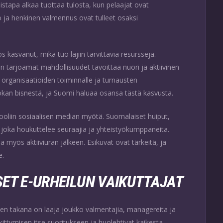
stapa alkaa tuottaa tulosta, kun pelaajat ovat
to ja henkinen valmennus ovat tulleet osaksi
kasvanut, mikä tuo lajiin tarvittavia resursseja.
 tarjoamat mahdollisuudet tavoittaa nuori ja aktiivinen
organisaatioiden toiminnalle ja turnausten
luokan bisnestä, ja Suomi haluaa osansa tästä kasvusta.
ooliin sosiaalisen median myötä. Suomalaiset huiput,
joka houkuttelee seuraajia ja yhteistyökumppaneita.
yös aktiiviuran jälkeen. Esikuvat ovat tärkeitä, ja
e.
ET E-URHEILUN VAIKUTTAJAT
 sen takana on laaja joukko valmentajia, managereita ja
kittymisen itse suoritukseen ja huolehtivat kaikesta