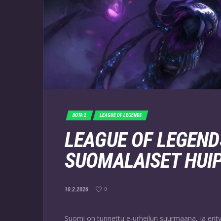
DOTA 2
LEAGUE OF LEGENDS
LEAGUE OF LEGENDS
SUOMALAISET HUI
10.2.2026
0
Suomi on tunnettu e-urheilun suurmaana, ja erity