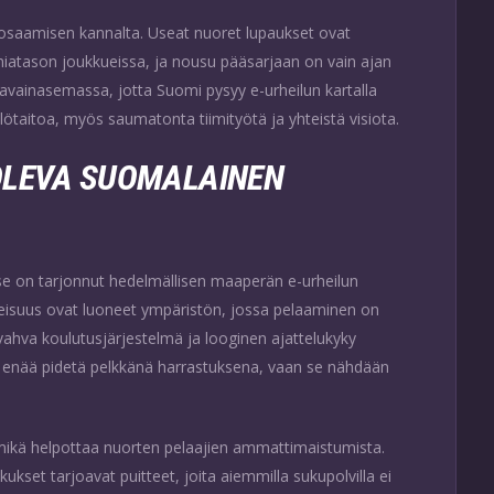
osaamisen kannalta. Useat nuoret lupaukset ovat
iatason joukkueissa, ja nousu pääsarjaan on vain ajan
 avainasemassa, jotta Suomi pysyy e-urheilun kartalla
lötaitoa, myös saumatonta tiimityötä ja yhteistä visiota.
OLEVA SUOMALAINEN
a se on tarjonnut hedelmällisen maaperän e-urheilun
tuneisuus ovat luoneet ympäristön, jossa pelaaminen on
ahva koulutusjärjestelmä ja looginen ajattelukyky
 ei enää pidetä pelkkänä harrastuksena, vaan se nähdään
, mikä helpottaa nuorten pelaajien ammattimaistumista.
kukset tarjoavat puitteet, joita aiemmilla sukupolvilla ei