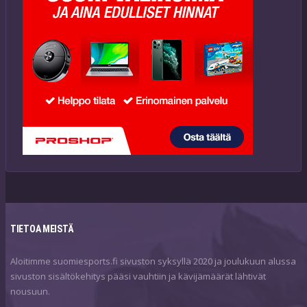
TIETOA MEISTÄ
Aloitimme suomiesports.fi sivuston syksyllä 2020 ja joulukuun alussa
sivuston sisältökehitys pääsi vauhtiin ja kävijämäärät lähtivät
nousuun.