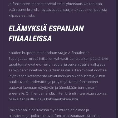
ja fani tuntee itsensä tervetulleeksi yhteisöön. On tärkeää,
että suuret brändit näyttävät suuntaa ja tukevat monipuolista
kilpapelaamista.
ELÄMYKSIÄ ESPANJAN
FINAALEISSA
Kauden huipentuma nähdään Stage 2 -finaaleissa
Espanjassa, missä KitKat on vahvasti läsnä paikan päällä. Live-
tapahtumat ovat e-urheilun suola, ja paikan päällä vallitseva
sähköinen tunnelma on vertaansa vailla. Fanit voivat odottaa
löytävänsä katsomoista KitKat-merkkisiä kannustimia, kuten
paukkuvia thunderstickeja ja kylttejä. Nämä fanituotteet
auttavat luomaan näyttävän ja äänekkään tunnelman
areenalle. On hienoa nähdä, miten brändi integroituu suoraan
osaksi fanikulttuuria ja katsomokokemusta.
Paikan päällä on luvassa myös muuta ohjelmaa ja
aktiviteetteja, jotka kutsuvat fanit osallistumaan. Kilpailut,