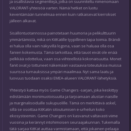
ja osallistavia segmenttejä, jotka on suunniteltu nimenomaan
VALORANT-yhteisöä varten. Nämä hetket on luotu
keventämään tunnelmaa ennen kuin ratkaisevat kierrokset
jälleen alkavat.
Sisällöntuotannossa painotetaan huumoria ja pelikulttuurin
ymmärtämistä, mikä on KitKatille tyypillinen tapa toimia. Brändi
ei halua olla vain näkyvillä logona, vaan se haluaa olla osa
fanien kokemusta. Tämä tarkoittaa, että tauot eivät ole enää
pelkkää odottelua, vaan osa viihteellistä kokonaisuutta. Monet
fanit ovat jo tottuneet näkemään vastaavia toteutuksia muissa
suurissa turnauksissa ympäri maailmaa. Nyt sama laatu ja
luovuus tuodaan osaksi EMEA-alueen VALORANT-lähetyksiä.
Yhteistyö kattaa myös Game Changers -sarjan, joka keskittyy
edistämään monimuotoisuutta ja tarjoamaan alustan naisille
ja marginalisoiduille sukupuolille. Tämä on merkittävä askel,
sillä se osoittaa KitKatin sitoutumisen e-urheilun koko
ekosysteemiin. Game Changers on kasvanut valtavasti viime
vuosina ja kerännyt intohimoisen seuraajakunnan. Tukemalla
tätä sarjaa KitKat auttaa varmistamaan, että jokainen pelaaja