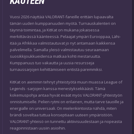
KAUTEEN
Vuosi 2026 näyttää VALORANT-faneille erittäin lupaavalta
tämän uuden kumppanuuden myötä. Turnauskalenteri on
täynnä toimintaa, ja KitKat on mukana jokaisessa
merkittävässä käänteessä. Pelaajat ympäri Eurooppaa, Lähi-
itää ja Afrikkaa valmistautuvat jo nyt antamaan kaikkensa
palvelimella. Samalla yleisö valmistautuu seuraamaan
suosikkijoukkueidensa matkaa kohti mestaruutta.
Kumppanuus tuo vakautta ja uusia resursseja
turnaussarjojen kehittämiseen entistä paremmiksi.
KitKat on aiemmin tehnyt yhteistyötä muun muassa League of
Legends -sarjojen kanssa menestyksekkäästi. Tämä
kokemuspohja antaa hyvät eväät myös VALORANT-yhteistyön
onnistumiselle. Pelien rytmi on erilainen, mutta tarve tauoille ja
energialle on universaali. On mielenkiintoista nähdä, miten
brändi soveltaa tuttua konseptiaan uuteen ympäristöön.
VALORANT-yhteisö on tunnettu aktiivisuudestaan ja nopeasta
reagoinnistaan uusiin asioihin.