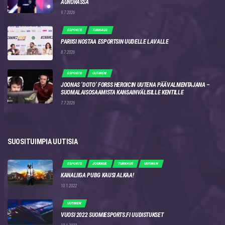
AURORASSA
9.7.2026
ESPORTS
TURNAUS
PARIISI NOSTAA ESPORTSIN UUDELLE LAVALLE
8.7.2026
ESPORTS
UUTINEN
JOONAS ‘DOTO’ FORSS HEROICIN UUTENA PÄÄVALMENTAJANA –
SUOMALAISOSAAMISTA KANSAINVÄLISILLE KENTILLE
7.7.2026
SUOSITUIMPIA UUTISIA
ESPORTS
JOUKKUE
TURNAUS
UUTINEN
KANALIIGA PUBG KAUSI ALKAA!
10.1.2022
UUTINEN
VUOSI 2022 SUOMIESPORTS.FI UUDISTUKSET