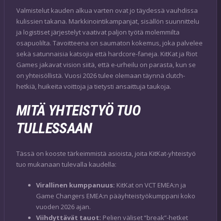
Valmistelut kauden alkua varten ovat jo täydessä vauhdissa
kulissien takana. Markkinointikampanjat, sisällön suunnittelu
ja logistiset järjestelyt vaativat paljon työtä molemmilta
osapuolilta. Tavoitteena on saumaton kokemus, joka palvelee
sekä satunnaisia katsojia että hardcore-faneja. KitKat ja Riot
Games jakavat vision siitä, että e-urheilu on parasta, kun se
on yhteisöllistä. Vuosi 2026 tulee olemaan täynnä clutch-
hetkiä, huikeita voittoja ja tietysti ansaittuja taukoja.
MITÄ YHTEISTYÖ TUO
TULLESSAAN
Tässä on kooste tärkeimmistä asioista, joita KitKat-yhteistyö
tuo mukanaan tulevalla kaudella:
Virallinen kumppanuus:
KitKat on VCT EMEA:n ja
Game Changers EMEA:n pääyhteistyökumppani koko
vuoden 2026 ajan.
Viihdyttävät tauot:
Pelien väliset “break”-hetket