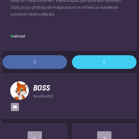
hetki on nautinnollinen. Valmistaudu jännittävään vuoteen
2026, jossa yhdistyvät huipputason e-urheilu ja maailman
suosituin taukovälipala.
valorant
BOSS
BossMan2023