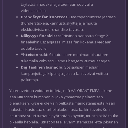
täytetään hauskalla ja teemaan sopivalla
videosisällöllä.
Brändätyt fanituotteet:
Live-tapahtumissa jaetaan
thunderstickeja, kannustuskylttejä ja muuta
eksklusiivista merchandise-tavaraa.
Näkyvyys finaaleissa:
Erityinen panostus Stage 2 -
finaaleihin Espanjassa, missä fanikokemus viedään
uudelle tasolle.
Yhteisön tuki:
Sitoutuminen monimuotoisuuteen
tukemalla vahvasti Game Changers -turnaussarjaa.
Digitaalinen läsnäolo:
Sosiaalisen median
kampanjoita ja kilpailuja, joissa fanit voivat voittaa
palkintoja.
Yhteenvetona voidaan todeta, että VALORANT EMEA -skene
saa KitKatista kumppanin, joka ymmärtää pelaamisen
olemuksen. Kyse ei ole vain pelkästä mainostamisesta, vaan
halusta rikastuttaa e-urheilukokemusta kaikin tavoin. Kun
seuraava suuri turnaus pyörähtää käyntiin, muista pitää tauko
oikealla hetkellä. KitKat on täällä varmistamassa, että jokainen