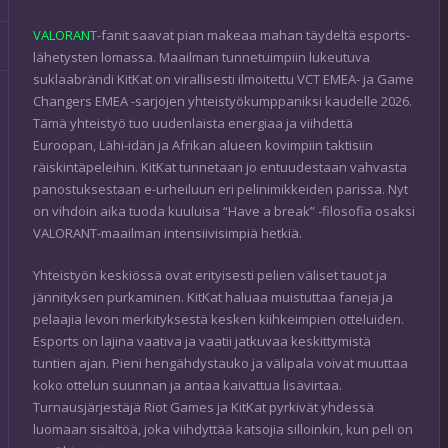
VALORANT
-fanit saavat pian makeaa mahan täydeltä esports-
lähetysten lomassa. Maailman tunnetuimpiin lukeutuva
suklaabrändi KitKat on virallisesti ilmoitettu VCT EMEA- ja Game
Changers EMEA -sarjojen yhteistyökumppaniksi kaudelle 2026.
Tämä yhteistyö tuo uudenlaista energiaa ja viihdettä
Euroopan, Lähi-idän ja Afrikan alueen kovimpiin taktisiin
räiskintäpeleihin. KitKat tunnetaan jo entuudestaan vahvasta
panostuksestaan e-urheiluun eri pelinimikkeiden parissa. Nyt
on vihdoin aika tuoda kuuluisa “Have a break” -filosofia osaksi
VALORANT-maailman intensiivisimpiä hetkiä.
Yhteistyön keskiössä ovat erityisesti pelien väliset tauot ja
jännityksen purkaminen. KitKat haluaa muistuttaa faneja ja
pelaajia levon merkityksestä kesken kiihkeimpien otteluiden.
Esports on lajina vaativa ja vaatii jatkuvaa keskittymistä
tuntien ajan. Pieni hengähdystauko ja välipala voivat muuttaa
koko ottelun suunnan ja antaa kaivattua lisävirtaa.
Turnausjärjestäjä Riot Games ja KitKat pyrkivät yhdessä
luomaan sisältöä, joka viihdyttää katsojia silloinkin, kun peli on