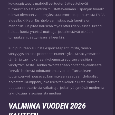
kuvauspisteet ja mahdolliset tuotenäytteet tekevät
turnausmatkasta entistä muistettavamman. Espanjan finaalit
tulevat olemaan vuoden yksi suurimmista tapahtumista EMEA-
alueella. KitKatin läsnäolo varmistaa, että faneilla on
mahdollisuus pitää hauskaa myös otteluiden välissä. Brändi
haluaa luoda yhteisiä muistoja, jotka kestävät pitkään
turnauksen päättymisen jälkeenkin.
Kun puhutaan suurista esports-tapahtumista, fanien
viihtyvyys on aina prioriteetti numero yksi. KitKat ymmärtää
tämän ja tuo mukanaan kokemusta suurten yleisöjen
viihdyttämisestä. Heidän tavoitteenaan on tehdä jokaisesta
“break”-hetkestä odottamisen arvoinen. Turnauksen
tuotantoarvot nousevat, kun mukaan saadaan globaalisti
arvostettu kumppani, joka uskaltaa kokeilla uutta. Voimme
odottaa innovatiivisia ratkaisuja, jotka hyödyntävät modernia
teknologiaa ja sosiaalista mediaa.
VALMIINA VUODEN 2026