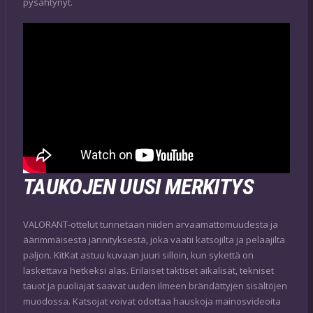
pysähtynyt.
TAUKOJEN UUSI MERKITYS
VALORANT-ottelut tunnetaan niiden arvaamattomuudesta ja
äärimmäisestä jännityksestä, joka vaatii katsojilta ja pelaajilta
paljon. KitKat astuu kuvaan juuri silloin, kun sykettä on
laskettava hetkeksi alas. Erilaiset taktiset aikalisät, tekniset
tauot ja puoliajat saavat uuden ilmeen brändättyjen sisältöjen
muodossa. Katsojat voivat odottaa hauskoja mainosvideoita