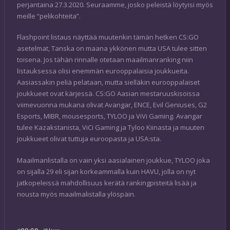
perjantaina 27.3.2020. Seuraamme, josko peleistä löytyisi myös
meille “pelikohteita”.
Flashpoint listaus näyttää muutenkin tämän hetken CS:GO
asetelmat, Tanska on maana ykkönen mutta USA tulee sitten
toisena. Jos tähän rinnalle otetaan maailmanranking niin
listauksessa olisi enemmän eurooppalaisia joukkueita.
Aasiassakin peliä pelataan, mutta sielläkin eurooppalaiset
joukkueet ovat kärjessä. CS:GO Aasian mestaruuskisoissa
viimevuonna mukana olivat Avangar, ENCE, Evil Geniuses, G2
Esports, MIBR, mousesports, TYLOO ja ViVi Gaming. Avangar
tulee Kazakstanista, ViCi Gaming ja Tyloo Kiinasta ja muuten
joukkueet olivat tuttuja euroopasta ja USA:sta.
Maailmanlistalla on vain yksi aasialainen joukkue, TYLOO joka
on sijalla 29 eli sijan korkeammalla kuin HAVU, jolla on nyt
jatkopeleissä mahdollisuus kerätä rankingpisteitä lisää ja
nousta myös maailmalistalla ylöspäin.