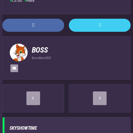
CS:GO
Havu
BOSS
BossMan2023
SKYSHOWTIME