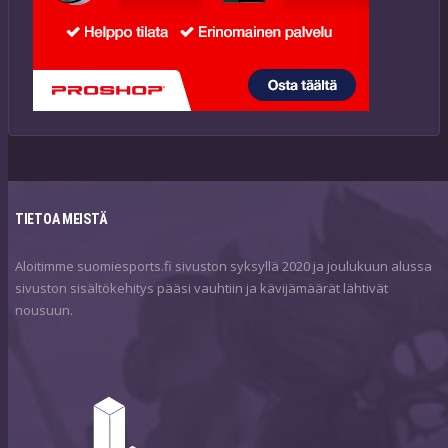
TIETOA MEISTÄ
Aloitimme suomiesports.fi sivuston syksyllä 2020 ja joulukuun alussa
sivuston sisältökehitys pääsi vauhtiin ja kävijämäärät lähtivät
nousuun.