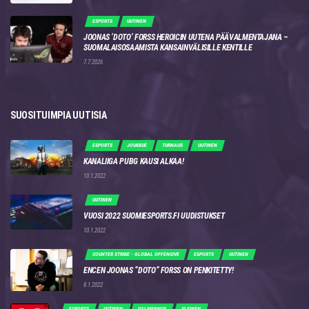
ESPORTS
UUTINEN
JOONAS ‘DOTO’ FORSS HEROICIN UUTENA PÄÄVALMENTAJANA –
SUOMALAISOSAAMISTA KANSAINVÄLISILLE KENTILLE
7.7.2026
SUOSITUIMPIA UUTISIA
ESPORTS
JOUKKUE
TURNAUS
UUTINEN
KANALIIGA PUBG KAUSI ALKAA!
10.1.2022
UUTINEN
VUOSI 2022 SUOMIESPORTS.FI UUDISTUKSET
10.1.2022
COUNTER STRIKE - GLOBAL OFFENSIVE
ESPORTS
UUTINEN
ENCEN JOONAS “DOTO” FORSS ON PENKITETTY!
8.1.2022
ESPORTS
UUTINEN
VALMENNUS
YLEINEN