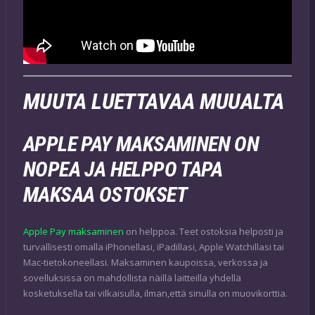
MUUTA LUETTAVAA MUUALTA
APPLE PAY MAKSAMINEN ON
NOPEA JA HELPPO TAPA
MAKSAA OSTOKSET
Apple Pay maksaminen
on helppoa. Teet ostoksia helposti ja
turvallisesti omalla iPhonellasi, iPadillasi, Apple Watchillasi tai
Mac-tietokoneellasi. Maksaminen kaupoissa, verkossa ja
sovelluksissa on mahdollista näillä laitteilla yhdellä
kosketuksella tai vilkaisulla, ilman,että sinulla on muovikorttia.