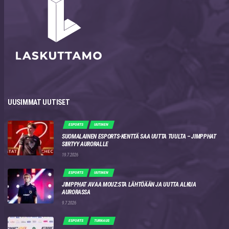
UUSIMMAT UUTISET
ESPORTS
UUTINEN
SUOMALAINEN ESPORTS-KENTTÄ SAA UUTTA TUULTA – JIMPPHAT
SIIRTYY AURORALLE
19.7.2026
ESPORTS
UUTINEN
JIMPPHAT AVAA MOUZ:STA LÄHTÖÄÄN JA UUTTA ALKUA
AURORASSA
9.7.2026
ESPORTS
TURNAUS