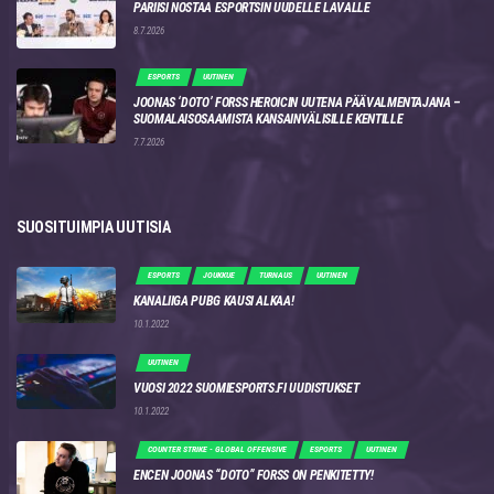
PARIISI NOSTAA ESPORTSIN UUDELLE LAVALLE
8.7.2026
ESPORTS
UUTINEN
JOONAS ‘DOTO’ FORSS HEROICIN UUTENA PÄÄVALMENTAJANA –
SUOMALAISOSAAMISTA KANSAINVÄLISILLE KENTILLE
7.7.2026
SUOSITUIMPIA UUTISIA
ESPORTS
JOUKKUE
TURNAUS
UUTINEN
KANALIIGA PUBG KAUSI ALKAA!
10.1.2022
UUTINEN
VUOSI 2022 SUOMIESPORTS.FI UUDISTUKSET
10.1.2022
COUNTER STRIKE - GLOBAL OFFENSIVE
ESPORTS
UUTINEN
ENCEN JOONAS “DOTO” FORSS ON PENKITETTY!