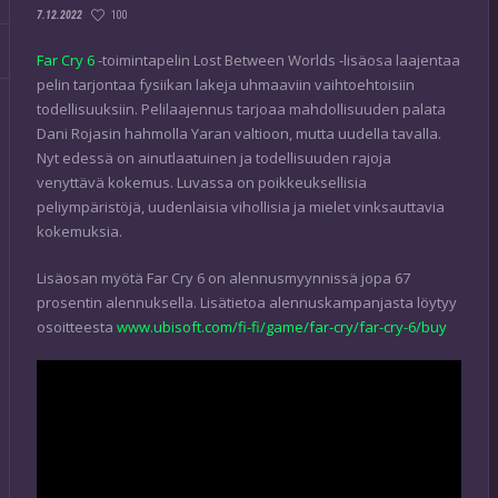
100
7.12.2022
Far Cry 6
-toimintapelin Lost Between Worlds -lisäosa laajentaa
pelin tarjontaa fysiikan lakeja uhmaaviin vaihtoehtoisiin
todellisuuksiin. Pelilaajennus tarjoaa mahdollisuuden palata
Dani Rojasin hahmolla Yaran valtioon, mutta uudella tavalla.
Nyt edessä on ainutlaatuinen ja todellisuuden rajoja
venyttävä kokemus. Luvassa on poikkeuksellisia
peliympäristöjä, uudenlaisia vihollisia ja mielet vinksauttavia
kokemuksia.
Lisäosan myötä Far Cry 6 on alennusmyynnissä jopa 67
prosentin alennuksella. Lisätietoa alennuskampanjasta löytyy
osoitteesta
www.ubisoft.com/fi-fi/game/far-cry/far-cry-6/buy