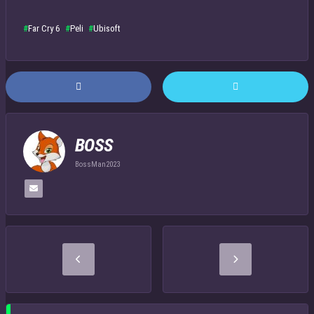
Far Cry 6
Peli
Ubisoft
BOSS
BossMan2023