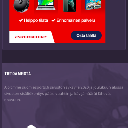
TIETOA MEISTÄ
Aloitimme suomiesports.fi sivuston syksyllä 2020 ja joulukuun alussa
sivuston sisältökehitys pääsi vauhtiin ja kävijämäärät lähtivät
nousuun.