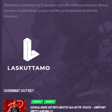
Aloitimme suomiesports.fi sivuston syksyllä 2020 ja joulukuun alussa
sivuston sisältökehitys pääsi vauhtiin ja kävijämäärät lähtivät
nousuun.
UUSIMMAT UUTISET
ESPORTS
UUTINEN
SUOMALAINEN ESPORTS-KENTTÄ SAA UUTTA TUULTA – JIMPPHAT
SIIRTYY AURORALLE