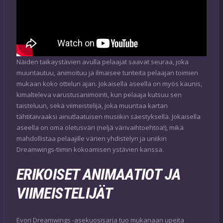
Näiden taikaystävien avulla pelaajat saavat seuraa, joka
muuntautuu, animoituu ja ilmaisee tunteita pelaajan toimien
mukaan koko ottelun ajan. Jokaisella aseella on myös kaunis,
kimalteleva varustusanimointi, kun pelaaja kutsuu sen
taisteluun, sekä viimeistelijä, joka muuntaa kartan
tähtitaivaaksi ainutlaatuisen musiikin säestyksellä. Jokaisella
aseella on oma oletusväri (neljä värivaihtoehtoa!), mikä
mahdollistaa pelaajille värien yhdistelyn ja uniikin
Dreamwings-tiimin kokoamisen ystävien kanssa.
ERIKOISET ANIMAATIOT JA
VIIMEISTELIJÄT
Evori Dreamwings -asekuosisarja tuo mukanaan upeita