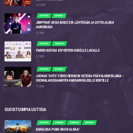
19.7.2026
ESPORTS
UUTINEN
JIMPPHAT AVAA MOUZ:STA LÄHTÖÄÄN JA UUTTA ALKUA
AURORASSA
9.7.2026
ESPORTS
TURNAUS
PARIISI NOSTAA ESPORTSIN UUDELLE LAVALLE
8.7.2026
ESPORTS
UUTINEN
JOONAS ‘DOTO’ FORSS HEROICIN UUTENA PÄÄVALMENTAJANA –
SUOMALAISOSAAMISTA KANSAINVÄLISILLE KENTILLE
7.7.2026
SUOSITUIMPIA UUTISIA
ESPORTS
JOUKKUE
TURNAUS
UUTINEN
KANALIIGA PUBG KAUSI ALKAA!