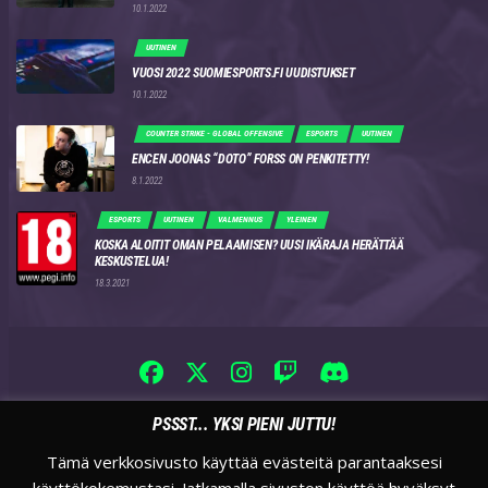
10.1.2022
UUTINEN
VUOSI 2022 SUOMIESPORTS.FI UUDISTUKSET
10.1.2022
COUNTER STRIKE - GLOBAL OFFENSIVE
ESPORTS
UUTINEN
ENCEN JOONAS “DOTO” FORSS ON PENKITETTY!
8.1.2022
ESPORTS
UUTINEN
VALMENNUS
YLEINEN
KOSKA ALOITIT OMAN PELAAMISEN? UUSI IKÄRAJA HERÄTTÄÄ
KESKUSTELUA!
18.3.2021
PSSST... YKSI PIENI JUTTU!
Tämä verkkosivusto käyttää evästeitä parantaaksesi