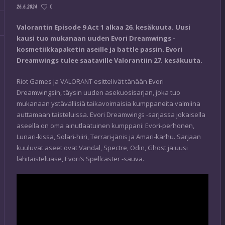
0
26.6.2024
Valorantin Episode 9 Act 1 alkaa 26. kesäkuuta. Uusi
kausi tuo mukanaan uuden Evori Dreamwings -
kosmetiikkapaketin aseille ja battle passin. Evori
Dreamwings tulee saataville Valorantiin 27. kesäkuuta.
Riot Games ja VALORANT esittelivät tänään Evori
Dreamwingsin, täysin uuden asekuosisarjan, joka tuo
mukanaan ystävällisiä taikavoimaisia kumppaneita valmiina
auttamaan taisteluissa. Evori Dreamwings -sarjassa jokaisella
aseella on oma ainutlaatuinen kumppani: Evori-perhonen,
Lunari-kissa, Solari-hiiri, Terrari-jänis ja Amari-karhu. Sarjaan
kuuluvat aseet ovat Vandal, Spectre, Odin, Ghost ja uusi
lähitaisteluase, Evori’s Spellcaster -sauva.