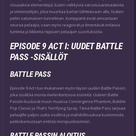
visuaalisia elementtejä, kuten välkkyviä varustusanimaatioita
ja viimeistelijän, joka muuntaa kartan tähtitaivaan alle, lisäten
peliin satumaisen tunnelman. Kumppanit eivät ainoastaan
seuraa pelaajia, vaan myös reagoivat ja ilmentävät erilaisia
tunteita ja liikkeitä riippuen pelaajan suorituksista.
EPISODE 9 ACT I: UUDET BATTLE
PASS -SISÄLLÖT
BATTLE PASS
Episode 9 Act I tuo mukanaan myös täysin uuden Battle Passin,
joka sisältää monia mielenkiintoisia esineitä. Uuteen Battle
Passiin kuuluvat muun muassa Convergence Phantom, Bubble
Pop Classic ja That’s Terrifying Spray. Tämä Battle Pass tarjoaa
pelaajille paljon uutta sisältöä ja mahdollisuuksia kustomoida
pelikokemustaan entistä monipuolisemmin.
BATTLE PASSIN ALOITUS