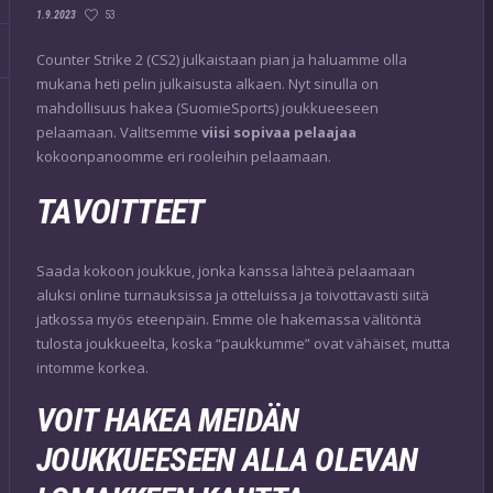
53
1.9.2023
Counter Strike 2 (CS2) julkaistaan pian ja haluamme olla
mukana heti pelin julkaisusta alkaen. Nyt sinulla on
mahdollisuus hakea (SuomieSports) joukkueeseen
pelaamaan. Valitsemme
viisi sopivaa pelaajaa
kokoonpanoomme eri rooleihin pelaamaan.
TAVOITTEET
Saada kokoon joukkue, jonka kanssa lähteä pelaamaan
aluksi online turnauksissa ja otteluissa ja toivottavasti siitä
jatkossa myös eteenpäin. Emme ole hakemassa välitöntä
tulosta joukkueelta, koska “paukkumme” ovat vähäiset, mutta
intomme korkea.
VOIT HAKEA MEIDÄN
JOUKKUEESEEN ALLA OLEVAN