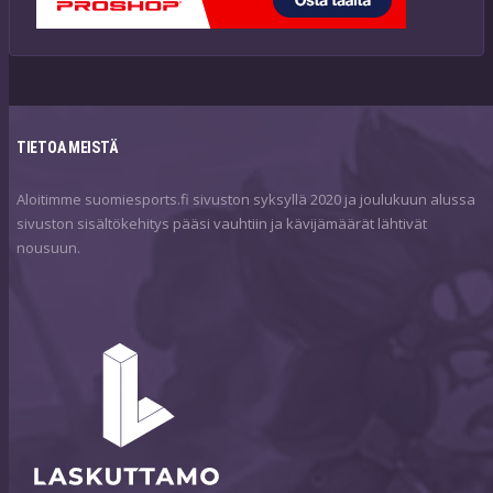
TIETOA MEISTÄ
Aloitimme suomiesports.fi sivuston syksyllä 2020 ja joulukuun alussa
sivuston sisältökehitys pääsi vauhtiin ja kävijämäärät lähtivät
nousuun.