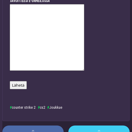
TAVOITTEESI E-URHEILUSSA
counter strike 2
cs2
Joukkue