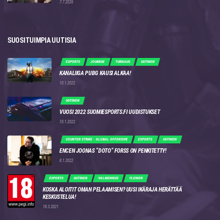
7.7.2026
SUOSITUIMPIA UUTISIA
ESPORTS
JOUKKUE
TURNAUS
UUTINEN
KANALIIGA PUBG KAUSI ALKAA!
10.1.2022
UUTINEN
VUOSI 2022 SUOMIESPORTS.FI UUDISTUKSET
10.1.2022
COUNTER STRIKE - GLOBAL OFFENSIVE
ESPORTS
UUTINEN
ENCEN JOONAS “DOTO” FORSS ON PENKITETTY!
8.1.2022
ESPORTS
UUTINEN
VALMENNUS
YLEINEN
KOSKA ALOITIT OMAN PELAAMISEN? UUSI IKÄRAJA HERÄTTÄÄ
KESKUSTELUA!
18.3.2021