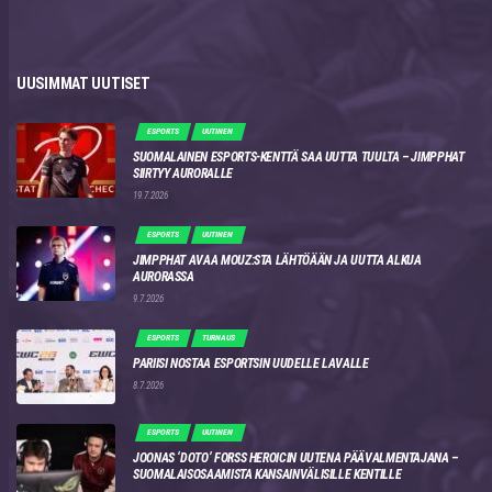
UUSIMMAT UUTISET
ESPORTS
UUTINEN
SUOMALAINEN ESPORTS-KENTTÄ SAA UUTTA TUULTA – JIMPPHAT
SIIRTYY AURORALLE
19.7.2026
ESPORTS
UUTINEN
JIMPPHAT AVAA MOUZ:STA LÄHTÖÄÄN JA UUTTA ALKUA
AURORASSA
9.7.2026
ESPORTS
TURNAUS
PARIISI NOSTAA ESPORTSIN UUDELLE LAVALLE
8.7.2026
ESPORTS
UUTINEN
JOONAS ‘DOTO’ FORSS HEROICIN UUTENA PÄÄVALMENTAJANA –
SUOMALAISOSAAMISTA KANSAINVÄLISILLE KENTILLE