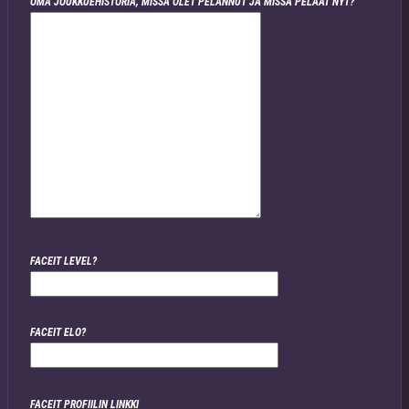
OMA JOUKKUEHISTORIA, MISSÄ OLET PELANNUT JA MISSÄ PELAAT NYT?
FACEIT LEVEL?
FACEIT ELO?
FACEIT PROFIILIN LINKKI