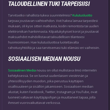
TALOUDELLINEN TUKI TARPEISIISI
Tarvitsetko rahallista tukea suunnitelmiisi?
Kulutusluotto
tarjoaa joustavan vaihtoehdon. Voit hakea lainaa tarpeidesi
mukaan, oli kyse sitten matkasta, kodin remontista tai uuden
elektroniikan hankinnasta. Kilpailukykyiset korot ja joustavat
maksuehdot mahdollistavat taloudellisen tilanteesi
huomioimisen. Hae kulutusluottoa luotettavalta
rahoitusyhtiöltä ja saa tarvitsemasi tuki elämäsi eri vaiheisiin.
SOSIAALISEN MEDIAN NOUSU
Sosiaalinen Media
nousu on ollut mullistava ilmiö internetin
kehityksessä. Se on luonut uudenlaisen viestinnän ja
yhteisöllisyyden muodon, joka perustuu käyttäjien
osallisuuteen ja sisällön jakamiseen. Sosiaalisen median
alustat, kuten Facebook, Twitter, Instagram ja YouTube, ovat
luoneet valtavan käyttäjäpohjan ja muuttaneet tapaa, jolla
ihmiset vuorovaikuttavat verkossa.