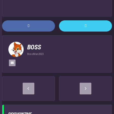
BOSS
BossMan2023