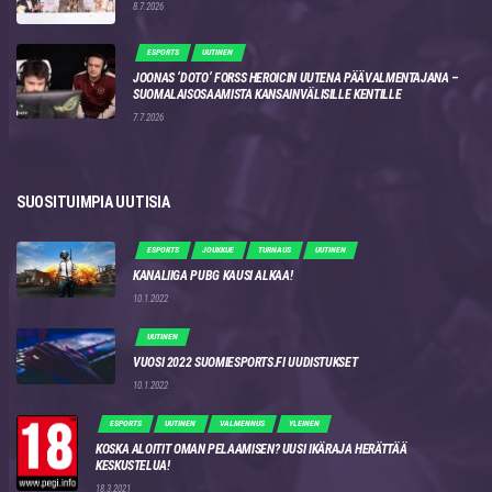
8.7.2026
ESPORTS
UUTINEN
JOONAS ‘DOTO’ FORSS HEROICIN UUTENA PÄÄVALMENTAJANA –
SUOMALAISOSAAMISTA KANSAINVÄLISILLE KENTILLE
7.7.2026
SUOSITUIMPIA UUTISIA
ESPORTS
JOUKKUE
TURNAUS
UUTINEN
KANALIIGA PUBG KAUSI ALKAA!
10.1.2022
UUTINEN
VUOSI 2022 SUOMIESPORTS.FI UUDISTUKSET
10.1.2022
ESPORTS
UUTINEN
VALMENNUS
YLEINEN
KOSKA ALOITIT OMAN PELAAMISEN? UUSI IKÄRAJA HERÄTTÄÄ
KESKUSTELUA!
18.3.2021