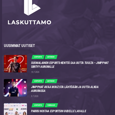
UUSIMMAT UUTISET
ESPORTS
UUTINEN
SUOMALAINEN ESPORTS-KENTTÄ SAA UUTTA TUULTA – JIMPPHAT
SIIRTYY AURORALLE
19.7.2026
ESPORTS
UUTINEN
JIMPPHAT AVAA MOUZ:STA LÄHTÖÄÄN JA UUTTA ALKUA
AURORASSA
9.7.2026
ESPORTS
TURNAUS
PARIISI NOSTAA ESPORTSIN UUDELLE LAVALLE