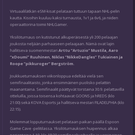
Virtuaalilätkän eSM-kisat pelataan tuttuun tapaan NHL-pelin
kautta. Kisoihin kuuluu kaksi turnausta, 1v1 ja 6v6, ja niiden
operaattorina toimii NHLGamer.
Yksilöturnaus on kutistunut alkuperäisestä yli 200 pelaajan
joukosta neljään parhaaseen pelaajaan. Nämä ovat lajin
hallitseva suomenmestari
Arttu “Artuzio” Mustila, Aaro
“xDoumi” Ruuhinen, Niklas “NikkeDangles” Tukiainen ja
Roope ”pikkuroger” Bergström.
Joukkueturnauksen viikonloppua edeltää vielä sen
semifinaalitaisto, jonka ensimmäinen puolisko pelattiin
maanantaina. Semifinaalit päättyvät torstaina 30.9. pelattavilla
otteluilla, joissa toisensa kohtaavat GOONS ja hREDS (klo
21:00) sekä KOVA Esports ja hallitseva mestari FILADELPHIA (klo
22:15).
Molemmat lopputurnaukset pelataan paikan päällä Espoon
Game Cave -pelitilassa. Yksilöturnauksen huipennus alkaa
perjantaina 1.10. klo 18:30 semifinaalivaiheella ja varsinainen