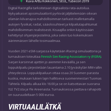
Kuva Arttu Kokkonen, SEUL, Tubecon 2019
Digital Racingilla tarkoitetaan digitaalista rata-autoilua.
Nykyaikaiset ajosimulaattorit pyrkivät jäljittelemään oikean
elämän kilvanajoa mahdollisimman tarkasti mallintamalla
autojen fysiikat, radat, sääolosuhteet ja kilpailutapahtumat
mahdollisimman realistisesti. Kisaajilla onkin käytössään
kehittynyt ohjainjärjestelmä, joka sekin tuo kokemuksen
äärimmäisen lähelle tosimaailmaa.
Vuoden 2021 eSM-sarjassa käytetään iRacing-simulaattoria ja
turnauksen toteuttaa
Finnish Sim Racing Association ry (FiSRA)
.
Sarjan karsinnat ajettiin jo aiemmin keväällä, ja sen
loppukilpailu järjestetään lauantaina 2.10 Jyväskylän MM-rallin
yhteydessä. Loppukilpailuun ottaa osaa 20 Suomen parasta
kuskia, mukaan lukien lajin hallitseva suomenmestari Tuomas
Tähtelä. Kilpailu alkaa klo 16:00 ja se on katsottavan suorana
YLE TV2:sta ja Yle Areenasta. Turnauksessa jaettava rahapotti
on suuruudeltaan 5 000 euroa.
VIRTUAALILÄTKÄ