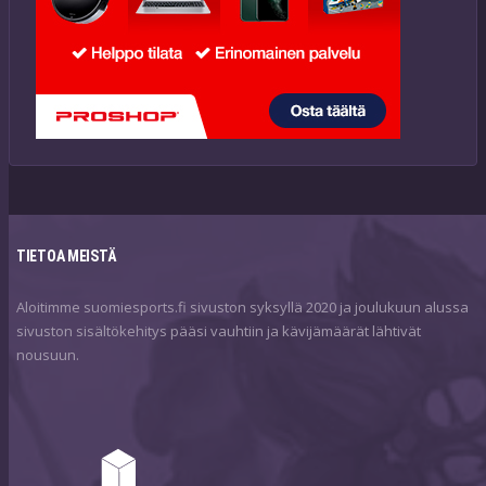
TIETOA MEISTÄ
Aloitimme suomiesports.fi sivuston syksyllä 2020 ja joulukuun alussa
sivuston sisältökehitys pääsi vauhtiin ja kävijämäärät lähtivät
nousuun.