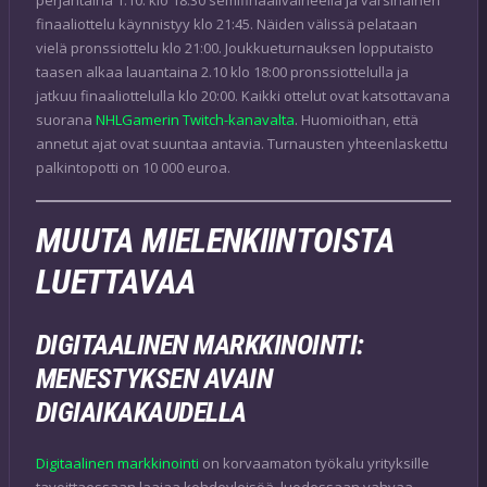
finaaliottelu käynnistyy klo 21:45. Näiden välissä pelataan
vielä pronssiottelu klo 21:00. Joukkueturnauksen lopputaisto
taasen alkaa lauantaina 2.10 klo 18:00 pronssiottelulla ja
jatkuu finaaliottelulla klo 20:00. Kaikki ottelut ovat katsottavana
suorana
NHLGamerin Twitch-kanavalta
. Huomioithan, että
annetut ajat ovat suuntaa antavia. Turnausten yhteenlaskettu
palkintopotti on 10 000 euroa.
MUUTA MIELENKIINTOISTA
LUETTAVAA
DIGITAALINEN MARKKINOINTI:
MENESTYKSEN AVAIN
DIGIAIKAKAUDELLA
Digitaalinen markkinointi
on korvaamaton työkalu yrityksille
tavoittaessaan laajaa kohdeyleisöä, luodessaan vahvaa