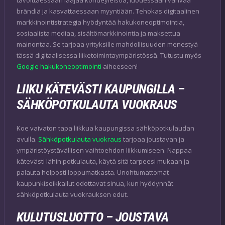
brändiä ja kasvattaessaan myyntiään. Tehokas digitaalinen
markkinointistrategia hyödyntää hakukoneoptimointia,
sosiaalista mediaa, sisältömarkkinointia ja maksettua
mainontaa. Se tarjoaa yrityksille mahdollisuuden menestyä
tässä digitaalisessa liiketoimintaympäristössä. Tutustu myös
Google hakukoneoptimointi
aiheeseen!
LIIKU KÄTEVÄSTI KAUPUNGILLA –
SÄHKÖPOTKULAUTA VUOKRAUS
Koe vaivaton tapa liikkua kaupungissa sähköpotkulaudan
avulla.
Sähköpotkulauta vuokraus
tarjoaa joustavan ja
ympäristöystävällisen vaihtoehdon liikkumiseen. Nappaa
kätevästi lähin potkulauta, käytä sitä tarpeesi mukaan ja
palauta helposti loppumatkasta. Unohtumattomat
kaupunkiseikkailut odottavat sinua, kun hyödynnät
sähköpotkulauta vuokrauksen edut.
KULUTUSLUOTTO – JOUSTAVA