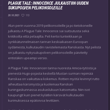
PLAGUE TALE: INNOCENCE JULKAISTIIN UUDEN
SUKUPOLVEN PELIKONSOLEILLE
113
20.10.2021
Alun perin vuonna 2019 pelikonsoleille ja pc-tietokoneille
julkaistu A Plague Tale: Innocence sai suitsutusta sekä
kriitikoilta että pelaajilta. Peli kertoi tunteikkaan ja
synkkätunnelmaisen tarinan keskiaikaisen Euroopan
sydämestä, kulkutaudin ravistelemasta Ranskasta. Nyt pelistä
on julkaistu nykysukupolven pelikonsoleille päivitetty
entistäkin upeampi versio.
A Plague Tale: Innocencen tarina nuoresta Amicia-tytöstä ja
pienestä Hugo-pojasta keskellä Mustan surman repimää
Ranskaa on vaikuttava kokemus. Rottien myötä levinnyt rutto
aiheuttaa kärsimystä ja kuolemaa Ranskan
kuningaskunnassa asukaslukuun katsomatta. Niin isot
kaupungit kuin pienet kylätkin kärsivät kulkutaudin
kurimuksessa epätoivoa levittäen.