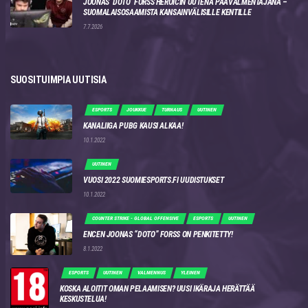
JOONAS ‘DOTO’ FORSS HEROICIN UUTENA PÄÄVALMENTAJANA –
SUOMALAISOSAAMISTA KANSAINVÄLISILLE KENTILLE
7.7.2026
SUOSITUIMPIA UUTISIA
ESPORTS
JOUKKUE
TURNAUS
UUTINEN
KANALIIGA PUBG KAUSI ALKAA!
10.1.2022
UUTINEN
VUOSI 2022 SUOMIESPORTS.FI UUDISTUKSET
10.1.2022
COUNTER STRIKE - GLOBAL OFFENSIVE
ESPORTS
UUTINEN
ENCEN JOONAS “DOTO” FORSS ON PENKITETTY!
8.1.2022
ESPORTS
UUTINEN
VALMENNUS
YLEINEN
KOSKA ALOITIT OMAN PELAAMISEN? UUSI IKÄRAJA HERÄTTÄÄ
KESKUSTELUA!