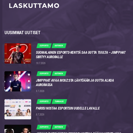
UUSIMMAT UUTISET
ESPORTS
UUTINEN
SUOMALAINEN ESPORTS-KENTTÄ SAA UUTTA TUULTA – JIMPPHAT
SIIRTYY AURORALLE
19.7.2026
ESPORTS
UUTINEN
JIMPPHAT AVAA MOUZ:STA LÄHTÖÄÄN JA UUTTA ALKUA
AURORASSA
9.7.2026
ESPORTS
TURNAUS
PARIISI NOSTAA ESPORTSIN UUDELLE LAVALLE
8.7.2026
ESPORTS
UUTINEN