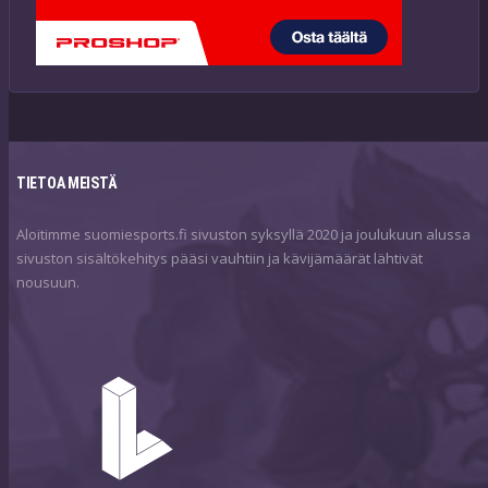
TIETOA MEISTÄ
Aloitimme suomiesports.fi sivuston syksyllä 2020 ja joulukuun alussa
sivuston sisältökehitys pääsi vauhtiin ja kävijämäärät lähtivät
nousuun.