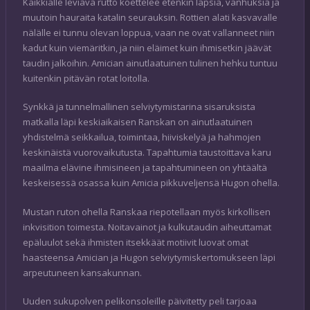
Kaikkialle leviävä rutto koettelee etenkin lapsia, vanhuksia ja
muutoin hauraita katalin seurauksin. Rottien alati kasvavalle
nälälle ei tunnu olevan loppua, vaan ne ovat vallanneet niin
kadut kuin viemäritkin, ja niin eläimet kuin ihmisetkin jäävät
taudin jalkoihin. Amician ainutlaatuinen tulinen hehku tuntuu
kuitenkin pitävän rotat loitolla.
Synkkä ja tunnelmallinen selviytymistarina sisaruksista
matkalla läpi keskiaikaisen Ranskan on ainutlaatuinen
yhdistelmä seikkailua, toimintaa, hiiviskelyä ja hahmojen
keskinäistä vuorovaikutusta. Tapahtumia taustoittava karu
maailma elävine ihmisineen ja tapahtumineen on yhtäältä
keskeisessä osassa kuin Amicia pikkuveljensä Hugon ohella.
Mustan ruton ohella Ranskaa riepotellaan myös kirkollisen
inkvisition toimesta. Noitavainot ja kulkutaudin aiheuttamat
epäluulot sekä ihmisten itsekkäät motiivit luovat omat
haasteensa Amician ja Hugon selviytymiskertomukseen läpi
arpeutuneen kansakunnan.
Uuden sukupolven pelikonsoleille päivitetty peli tarjoaa