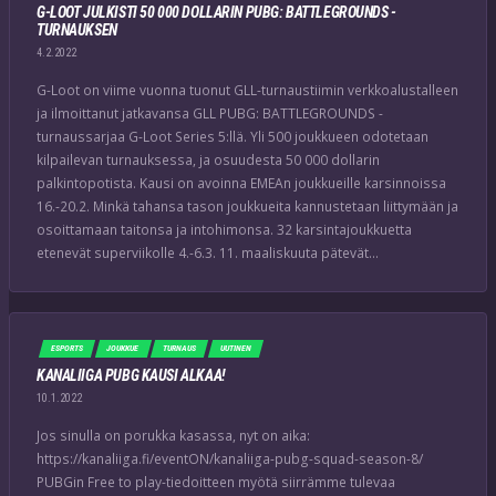
G-LOOT JULKISTI 50 000 DOLLARIN PUBG: BATTLEGROUNDS -
TURNAUKSEN
4.2.2022
G-Loot on viime vuonna tuonut GLL-turnaustiimin verkkoalustalleen
ja ilmoittanut jatkavansa GLL PUBG: BATTLEGROUNDS -
turnaussarjaa G-Loot Series 5:llä. Yli 500 joukkueen odotetaan
kilpailevan turnauksessa, ja osuudesta 50 000 dollarin
palkintopotista. Kausi on avoinna EMEAn joukkueille karsinnoissa
16.-20.2. Minkä tahansa tason joukkueita kannustetaan liittymään ja
osoittamaan taitonsa ja intohimonsa. 32 karsintajoukkuetta
etenevät superviikolle 4.-6.3. 11. maaliskuuta pätevät…
ESPORTS
JOUKKUE
TURNAUS
UUTINEN
KANALIIGA PUBG KAUSI ALKAA!
10.1.2022
Jos sinulla on porukka kasassa, nyt on aika:
https://kanaliiga.fi/eventON/kanaliiga-pubg-squad-season-8/
PUBGin Free to play-tiedoitteen myötä siirrämme tulevaa