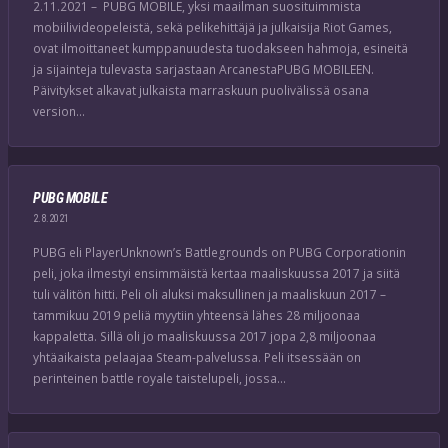
2.11.2021 – PUBG MOBILE, yksi maailman suosituimmista
mobiilivideopeleistä, sekä pelikehittäjä ja julkaisija Riot Games,
ovat ilmoittaneet kumppanuudesta tuodakseen hahmoja, esineitä
ja sijainteja tulevasta sarjastaan ArcanestaPUBG MOBILEEN.
Päivitykset alkavat julkaista marraskuun puolivälissä osana
version…
PUBG MOBILE
2.8.2021
PUBG eli PlayerUnknown’s Battlegrounds on PUBG Corporationin
peli, joka ilmestyi ensimmäistä kertaa maaliskuussa 2017 ja siitä
tuli välitön hitti. Peli oli aluksi maksullinen ja maaliskuun 2017 –
tammikuu 2019 peliä myytiin yhteensä lähes 28 miljoonaa
kappaletta. Sillä oli jo maaliskuussa 2017 jopa 2,8 miljoonaa
yhtäaikaista pelaajaa Steam-palvelussa. Peli itsessään on
perinteinen battle royale taistelupeli, jossa…