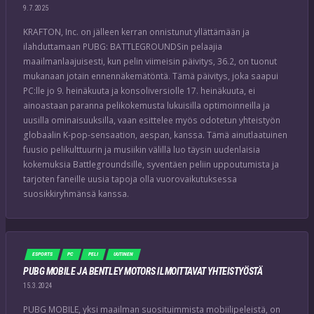
9.7.2025
KRAFTON, Inc. on jälleen kerran onnistunut yllättämään ja
ilahduttamaan PUBG: BATTLEGROUNDSin pelaajia
maailmanlaajuisesti, kun pelin viimeisin päivitys, 36.2, on tuonut
mukanaan jotain ennennäkemätöntä. Tämä päivitys, joka saapui
PC:lle jo 9. heinäkuuta ja konsoliversiolle 17. heinäkuuta, ei
ainoastaan paranna pelikokemusta lukuisilla optimoinneilla ja
uusilla ominaisuuksilla, vaan esittelee myös odotetun yhteistyön
globaalin K-pop-sensaation, aespan, kanssa. Tämä ainutlaatuinen
fuusio pelikulttuurin ja musiikin välillä luo täysin uudenlaisia
kokemuksia Battlegroundsille, syventäen peliin uppoutumista ja
tarjoten faneille uusia tapoja olla vuorovaikutuksessa
suosikkiryhmänsä kanssa.
ESPORTS
PC
PELI
UUTINEN
PUBG MOBILE JA BENTLEY MOTORS ILMOITTAVAT YHTEISTYÖSTÄ
15.3.2024
PUBG MOBILE, yksi maailman suosituimmista mobiilipeleistä, on