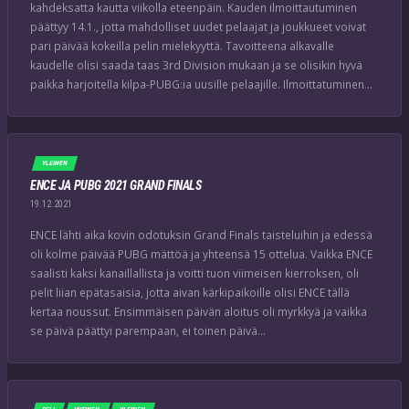
kahdeksatta kautta viikolla eteenpäin. Kauden ilmoittautuminen
päättyy 14.1., jotta mahdolliset uudet pelaajat ja joukkueet voivat
pari päivää kokeilla pelin mielekyyttä. Tavoitteena alkavalle
kaudelle olisi saada taas 3rd Division mukaan ja se olisikin hyvä
paikka harjoitella kilpa-PUBG:ia uusille pelaajille. Ilmoittatuminen…
YLEINEN
ENCE JA PUBG 2021 GRAND FINALS
19.12.2021
ENCE lähti aika kovin odotuksin Grand Finals taisteluihin ja edessä
oli kolme päivää PUBG mättöä ja yhteensä 15 ottelua. Vaikka ENCE
saalisti kaksi kanaillallista ja voitti tuon viimeisen kierroksen, oli
pelit liian epätasaisia, jotta aivan kärkipaikoille olisi ENCE tällä
kertaa noussut. Ensimmäisen päivän aloitus oli myrkkyä ja vaikka
se päivä päättyi parempaan, ei toinen päivä…