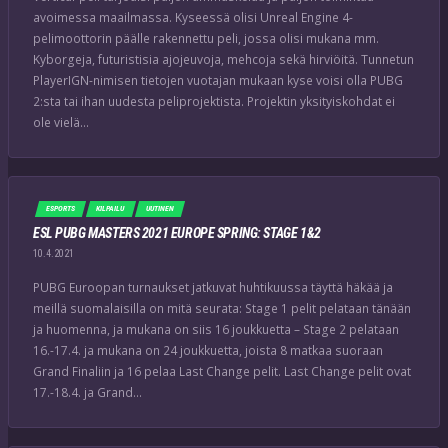
avoimessa maailmassa. Kyseessä olisi Unreal Engine 4-
pelimoottorin päälle rakennettu peli, jossa olisi mukana mm.
Kyborgeja, futuristisia ajojeuvoja, mehcoja sekä hirviöitä. Tunnetun
PlayerIGN-nimisen tietojen vuotajan mukaan kyse voisi olla PUBG
2:sta tai ihan uudesta peliprojektista. Projektin yksityiskohdat ei
ole vielä…
ESPORTS
KILPAILU
UUTINEN
ESL PUBG MASTERS 2021 EUROPE SPRING: STAGE 1&2
10.4.2021
PUBG Euroopan turnaukset jatkuvat huhtikuussa täyttä häkää ja
meillä suomalaisilla on mitä seurata: Stage 1 pelit pelataan tänään
ja huomenna, ja mukana on siis 16 joukkuetta – Stage 2 pelataan
16.-17.4. ja mukana on 24 joukkuetta, joista 8 matkaa suoraan
Grand Finaliin ja 16 pelaa Last Change pelit. Last Change pelit ovat
17.-18.4. ja Grand…