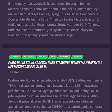
ilmoittanut yhteistyöstä ylellisen autonvalmistajan Bentley
Motorsin kanssa. Tämä kumppanuus tuo neljä ikonista Bentley-
mallia peliin: Bentayga Azure, Flying Spur Mulliner, Continental GT
Convertible Mulliner ja Batur. Yhteistyö kestää tästä päivästä 12.
toukokuuta asti. Bentleyn historia ulottuu vuoteen 1919. Tunnettu
tarkasta insinööritaidosta, ylellisyydestä ja suorituskyvystä,
Bentley on säilyttänyt paikkansa luksusautojen…
ESPORTS
METAVERSE
ONLINE
PELI
TEKNIIKKA
UUTINEN
PUBG-VALMISTAJA KRAFTON ILMOITTI SUUNNITELMISTAAN RAKENTAA
NFT-METAVERSE PELIALUSTA
12.2.2022
Krafton, eteläkorealainen videopeliyhtiö PUBG: Battlegroundsin ja
TERA: n takana, on ilmoittanut aikovansa luoda NFT-metaverseen
pelialustan. Se sisältää käyttäjän luoman sisällönluontityökalun,
jota käytetään virtuaalimaailmassa Unreal Enginen avulla. Yhtiö
aikoo rakentaa alustan NAVER Z: n kanssa, joka on johtavan
aasialaisen metaversealustan ZEPETO operaattori, jonka sanotaan
houkutelleen yli 290 miljoonaa käyttäjää maailmanlaajuisesti.