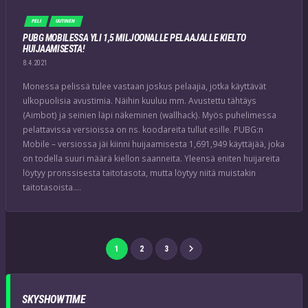
PELI
UUTINEN
PUBG MOBILESSA YLI 1,5 MILJOONALLE PELAAJALLE KIELTO
HUIJAAMISESTA!
8.4.2021
Monessa pelissä tulee vastaan joskus pelaajia, jotka käyttävät
ulkopuolisia avustimia. Näihin kuuluu mm. Avustettu tähtäys
(Aimbot) ja seinien läpi näkeminen (wallhack). Myös puhelimessa
pelattavissa versioissa on ns. koodareita tullut esille. PUBG:n
Mobile – versiossa jäi kiinni huijaamisesta 1,691,949 käyttäjää, joka
on todella suuri määrä kiellon saanneita. Yleensä eniten huijareita
löytyy pronssisesta taitotasota, mutta löytyy niitä muistakin
taitotasoista….
1
2
3
SKYSHOWTIME