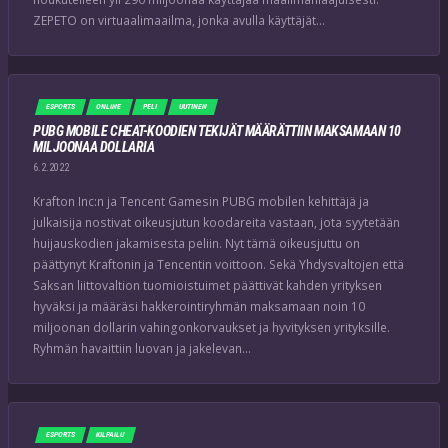
ZEPETO on virtuaalimaailma, jonka avulla käyttäjät…
ESPORTS
ONLINE
PELI
UUTINEN
PUBG MOBILE CHEAT-KOODIEN TEKIJÄT MÄÄRÄTTIIN MAKSAMAAN 10
MILJOONAA DOLLARIA
6.2.2022
Krafton Inc:n ja Tencent Gamesin PUBG mobilen kehittäjä ja
julkaisija nostivat oikeusjutun koodareita vastaan, jota syytetään
huijauskodien jakamisesta peliin. Nyt tämä oikeusjuttu on
päättynyt Kraftonin ja Tencentin voittoon. Sekä Yhdysvaltojen että
Saksan liittovaltion tuomioistuimet päättivät kahden yrityksen
hyväksi ja määräsi hakkerointiryhmän maksamaan noin 10
miljoonan dollarin vahingonkorvaukset ja hyvityksen yrityksille.
Ryhmän havaittiin luovan ja jakelevan…
ESPORTS
KILPAILU