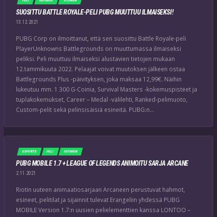
PELI
UUTINEN
YLEINEN
SUOSITTU BATTLE ROYALE-PELI PUBG MUUTTUU ILMAISEKSI!
13.12.2021
PUBG Corp on ilmoittanut, että sen suosittu Battle Royale-peli
PlayerUnknowns Battlegrounds on muuttumassa ilmaiseksi
peliksi. Peli muuttuu ilmaiseksi alustavien tietojen mukaan
12.tammikuuta 2022. Pelaajat voivat muutoksen jälkeen ostaa
Battlegrounds Plus -päivityksen, joka maksaa 12,99€. Näihin
lukeutuu mm. 1 300 G-Coinia, Survival Masters -kokemuspisteet ja
tuplakokemukset, Career – Medal -välilehti, Ranked-pelimuoto,
Custom-pelit sekä pelinsisäisiä esineitä. PUBG:n…
ESPORTS
PELI
UUTINEN
PUBG MOBILE 1.7 + LEAGUE OF LEGENDS ANIMOITU SARJA ARCANE
2.11.2021
Riotin uuteen animaatiosarjaan Arcaneen perustuvat hahmot,
esineet, pelitilat ja sijainnit tulevat Erangeliin yhdessä PUBG
MOBILE Version 1.7:n uusien pelielementtien kanssa LONTOO –