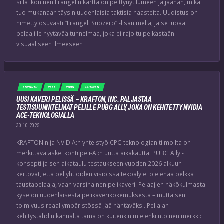
sillä ikoninen Erangelin kartta on peittynyt lumeen ja jäähän, mikä
tuo mukanaan täysin uudenlaisia taktisia haasteita. Uudistus on
nimetty osuvasti ”Erangel: Subzero” -lisänimellä, ja se lupaa
pelaajille hyytävää tunnelmaa, joka ei rajoitu pelkästään
visuaaliseen ilmeeseen
ESPORTS
PELI
PUBG
UUTINEN
UUSI KAVERI PELISSÄ – KRAFTON, INC. PALJASTAA
TESTISUUNNITELMAT PELILLE PUBG ALLY, JOKA ON KEHITETTY NVIDIA
ACE-TEKNOLOGIALLA
30.10.2025
KRAFTON:n ja NVIDIA:n yhteistyö CPC-teknologian tiimoilta on
merkittävä askel kohti peli-AI:n uutta aikakautta. PUBG Ally -
konsepti ja sen aikataulu testaukseen vuoden 2026 alkuun
kertovat, että peliyhtiöiden visioissa tekoäly ei ole enää pelkkä
taustapelaaja, vaan varsinainen pelikaveri. Pelaajien näkökulmasta
kyse on uudenlaisesta pelikaverikokemuksesta – mutta sen
toimivuus reaaliympäristössä jää nähtäväksi. Pelialan
kehitystahdin kannalta tämä on kuitenkin mielenkiintoinen merkki: