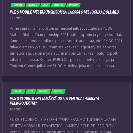
ESPORTS
KILPAILU
PELI
TURNAUS
UUTINEN
PUBG MOBILE MESTARUUSKISOISSA JAOSSA 6 MILJOONAA DOLLARIA
27.7.2021
Viime sunnuntaina Krafton ja Tencent julkistivat tulevan PUBG
Mobile Global Championship 2021 palkintopotin ja yksityiskohdat.
Kuuden miljoonan dollarin palkintopotti tarkoittaa, että PMGC 2021
tulee olemaan yksi suurimmista koskaan järjestetyistä esports
turnauksista. Se on myös suurin mobiiliturnauksen palkintopotti
tähän mennessä. Krafton PUBG Corp on siis pelin julkaisija, ja
Tencent Games julkaisee PUBG Mobilea, joka muuten Intiassa…
ESPORTS
PELI
UUTINEN
YLEINEN
PUBG STUDIO KEHITTÄMÄSSÄ UUTTA VERTICAL-NIMISTÄ
PELIPROJEKTIA?
14.4.2021
PUBG STUDIO OLISI HEIDÄN TYÖPAIKKAILMOITUKSEN MUKAAN
KEHITTÄMÄSSÄ UUTTA VERTICAL-NIMISTÄ SCI-FI-PELIPROJEKTIA.
Vertical-peli tarjoaisi paljon ammuskelua ja paljon toimintaa