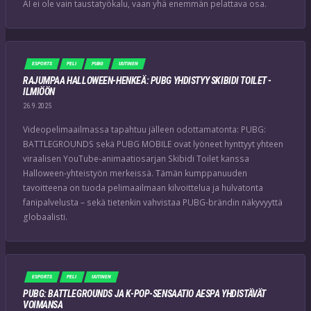
AI ei ole vain taustatyökalu, vaan yhä enemmän pelattava osa.
ESPORTS
PELI
PUBG
UUTINEN
RAJUMPAA HALLOWEEN-HENKEÄ: PUBG YHDISTYY SKIBIDI TOILET -
ILMIÖÖN
26.9.2025
Videopelimaailmassa tapahtuu jälleen odottamatonta: PUBG:
BATTLEGROUNDS sekä PUBG MOBILE ovat lyöneet hynttyyt yhteen
viraalisen YouTube-animaatiosarjan Skibidi Toilet kanssa
Halloween-yhteistyön merkeissä. Tämän kumppanuuden
tavoitteena on tuoda pelimaailmaan kilvoittelua ja hulvatonta
fanipalvelusta – sekä tietenkin vahvistaa PUBG-brändin näkyvyyttä
globaalisti.
ESPORTS
PELI
UUTINEN
PUBG: BATTLEGROUNDS JA K-POP-SENSAATIO AESPA YHDISTÄVÄT
VOIMANSA