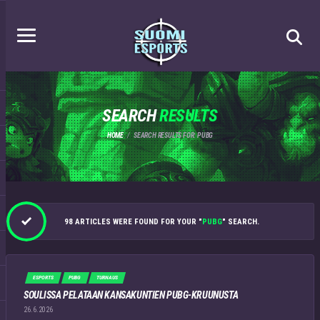
SEARCH
RESULTS
HOME
SEARCH RESULTS FOR: PUBG
98 ARTICLES WERE FOUND FOR YOUR "
PUBG
" SEARCH.
ESPORTS
PUBG
TURNAUS
SOULISSA PELATAAN KANSAKUNTIEN PUBG-KRUUNUSTA
26.6.2026