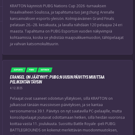
KRAFTON käynnisti PUBG Nations Cup 2026 -turnauksen
finaalivaiheen Soulissa, ja tapahtuma tuo Jangchung Arenalle
kansainvälisen esports-yleisön. Kolmipäiväinen Grand Finals
pelataan 26.–28. kesäkuuta, ja lavalla nähdään 120 pelaajaa 24 eri
maasta. Tapahtuma on PUBG Esportsin vuoden näkyvimpiä
kohtaamisia, koska se yhdistää maajoukkuemuodon, tähtipelaajat
ja vahvan katsomokulttuurin.
ESPORTS
PUBG
UUTINEN
ERANGEL ON JÄÄTYNYT: PUBG:N UUSIN PÄIVITYS MUUTTAA
PELIKENTÄN TÄYSIN
4.12.2025
Pelaajat ovat saaneet odotetun yllätyksen, sillä KRAFTON on
julkaissut tänään massiivisen päivityksen, ja se kantaa
versionumeroa 39.1. Päivitys on nyt saatavilla PC-pelaajille, mutta
konsolipelaajat joutuvat odottamaan hetken, sillä heidän vuoronsa
koittaa vasta 11. joulukuuta. Suosittu Battle Royale -peli PUBG:
BATTLEGROUNDS on kokenut merkittävän muodonmuutoksen,