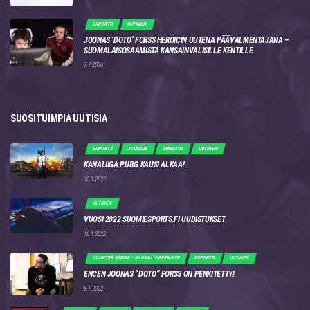
ESPORTS
UUTINEN
JOONAS ‘DOTO’ FORSS HEROICIN UUTENA PÄÄVALMENTAJANA –
SUOMALAISOSAAMISTA KANSAINVÄLISILLE KENTILLE
7.7.2026
SUOSITUIMPIA UUTISIA
ESPORTS
JOUKKUE
TURNAUS
UUTINEN
KANALIIGA PUBG KAUSI ALKAA!
10.1.2022
UUTINEN
VUOSI 2022 SUOMIESPORTS.FI UUDISTUKSET
10.1.2022
COUNTER STRIKE - GLOBAL OFFENSIVE
ESPORTS
UUTINEN
ENCEN JOONAS “DOTO” FORSS ON PENKITETTY!
8.1.2022