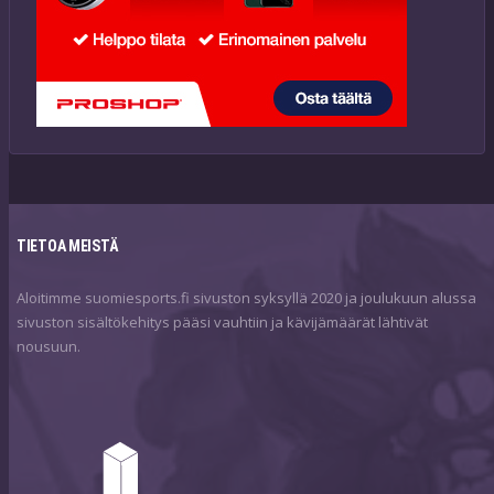
TIETOA MEISTÄ
Aloitimme suomiesports.fi sivuston syksyllä 2020 ja joulukuun alussa
sivuston sisältökehitys pääsi vauhtiin ja kävijämäärät lähtivät
nousuun.